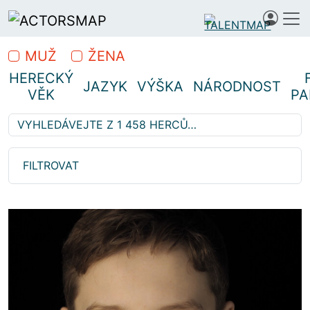
MUŽ
ŽENA
HERECKÝ
JAZYK
VÝŠKA
NÁRODNOST
VĚK
PA
Vyhledávejte z 1 458 herců…
Hledáte profesionální herce
FILTROVAT