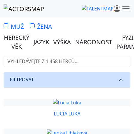
MUŽ
ŽENA
HERECKÝ
FYZ
JAZYK
VÝŠKA
NÁRODNOST
VĚK
PARA
Vyhledávejte z 1 458 herců…
Hledáte profesionální herce 
FILTROVAT
LUCIA LUKA