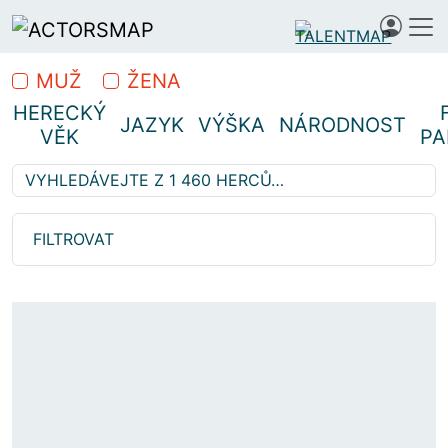
MUŽ
ŽENA
HERECKÝ
JAZYK
VÝŠKA
NÁRODNOST
VĚK
PA
Vyhledávejte z 1 460 herců…
Hledáte profesionální herce
FILTROVAT