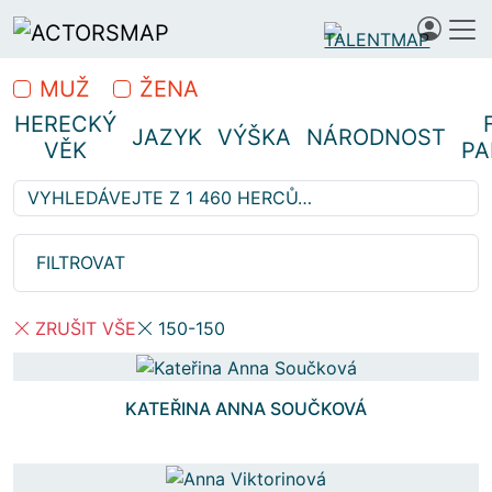
MUŽ
ŽENA
HERECKÝ
JAZYK
VÝŠKA
NÁRODNOST
VĚK
PA
Vyhledávejte z 1 460 herců…
Hledáte profesionální herce
FILTROVAT
ZRUŠIT VŠE
150-150
KATEŘINA ANNA SOUČKOVÁ