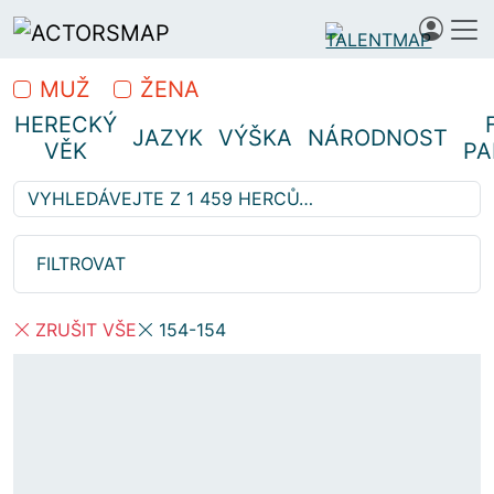
MUŽ
ŽENA
HERECKÝ
JAZYK
VÝŠKA
NÁRODNOST
VĚK
PA
Vyhledávejte z 1 459 herců…
Hledáte profesionální herce
FILTROVAT
ZRUŠIT VŠE
154-154