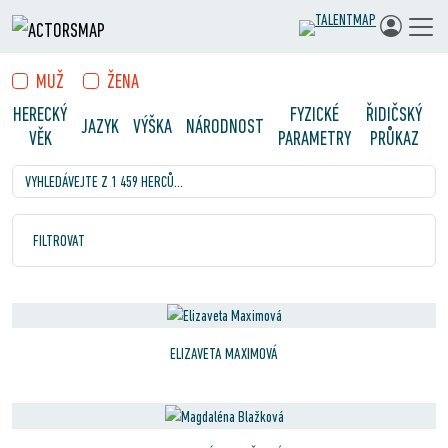
MUŽ
ŽENA
HERECKÝ
FYZICKÉ
ŘIDIČSKÝ
JAZYK
VÝŠKA
NÁRODNOST
VĚK
PARAMETRY
PRŮKAZ
Vyhledávejte z 1 459 herců…
Hledáte profesionální herce do svých projektů?
Vyhledávej
FILTROVAT
ELIZAVETA MAXIMOVÁ