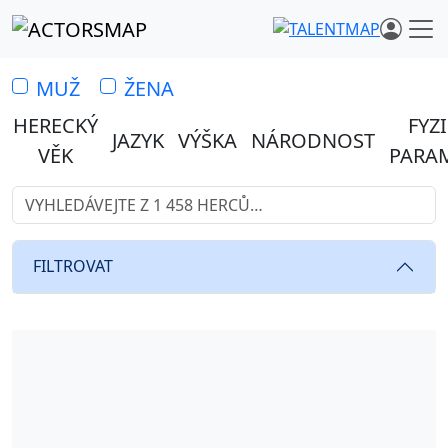
MUŽ
ŽENA
HERECKÝ
FYZ
JAZYK
VÝŠKA
NÁRODNOST
VĚK
PARA
Vyhledávejte z 1 458 herců…
Hledáte profesionální herce 
FILTROVAT