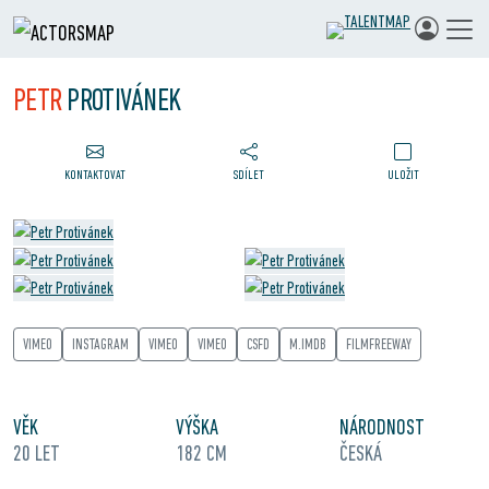
PETR
PROTIVÁNEK
KONTAKTOVAT
SDÍLET
ULOŽIT
VIMEO
INSTAGRAM
VIMEO
VIMEO
CSFD
M.IMDB
FILMFREEWAY
VĚK
VÝŠKA
NÁRODNOST
20 LET
182 CM
ČESKÁ