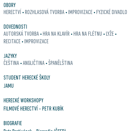
OBORY
HERECTVÍ
ROZHLASOVÁ TVORBA
IMPROVIZACE
FYZICKÉ DIVADLO
•
•
•
DOVEDNOSTI
AUTORSKÁ TVORBA
HRA NA KLAVÍR
HRA NA FLÉTNU
LYŽE
•
•
•
•
RECITACE
IMPROVIZACE
•
JAZYKY
ČEŠTINA
ANGLIČTINA
ŠPANĚLŠTINA
•
•
STUDENT HERECKÉ ŠKOLY
JAMU
HERECKÉ WORKSHOPY
FILMOVÉ HERECTVÍ - PETR KUBÍK
BIOGRAFIE