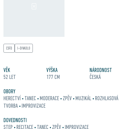
CSFD
I-DIVADLO
VĚK
VÝŠKA
NÁRODNOST
52 LET
177 CM
ČESKÁ
OBORY
HERECTVÍ
TANEC
MODERACE
ZPĚV
MUZIKÁL
ROZHLASOVÁ
•
•
•
•
•
TVORBA
IMPROVIZACE
•
DOVEDNOSTI
STEP
RECITACE
TANEC
ZPĚV
IMPROVIZACE
•
•
•
•