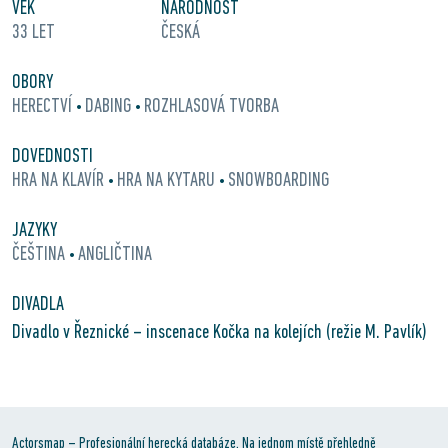
VĚK
NÁRODNOST
33 LET
ČESKÁ
OBORY
HERECTVÍ
DABING
ROZHLASOVÁ TVORBA
•
•
DOVEDNOSTI
HRA NA KLAVÍR
HRA NA KYTARU
SNOWBOARDING
•
•
JAZYKY
ČEŠTINA
ANGLIČTINA
•
DIVADLA
Divadlo v Řeznické – inscenace Kočka na kolejích (režie M. Pavlík)
Actorsmap – Profesionální herecká databáze. Na jednom místě přehledně