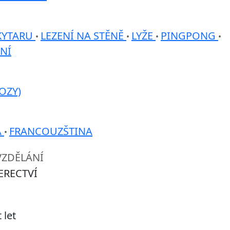
KYTARU
LEZENÍ NA STĚNĚ
LYŽE
PINGPONG
•
•
•
•
NÍ
OZY)
A
FRANCOUZŠTINA
•
VZDĚLÁNÍ
ERECTVÍ
 let