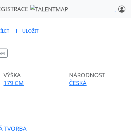
EGISTRACE
ÍLET
ULOŽIT
AM
VÝŠKA
NÁRODNOST
179 CM
ČESKÁ
Á TVORBA