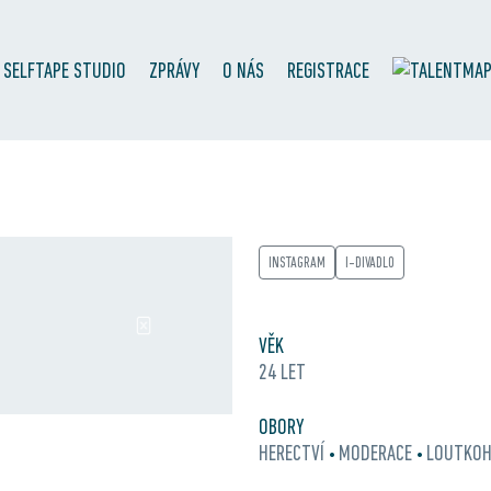
SELFTAPE STUDIO
ZPRÁVY
O NÁS
REGISTRACE
INSTAGRAM
I-DIVADLO
VĚK
24 LET
OBORY
HERECTVÍ
MODERACE
LOUTKOH
•
•