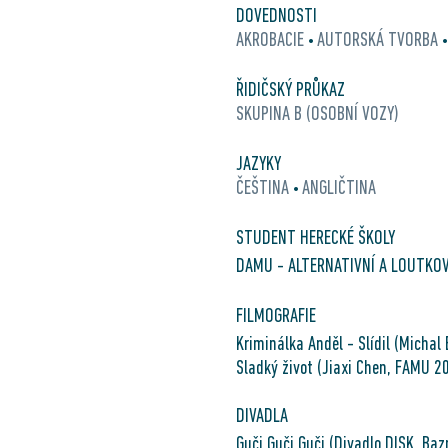
DOVEDNOSTI
AKROBACIE
AUTORSKÁ TVORBA
•
ŘIDIČSKÝ PRŮKAZ
SKUPINA B (OSOBNÍ VOZY)
JAZYKY
ČEŠTINA
ANGLIČTINA
•
STUDENT HERECKÉ ŠKOLY
DAMU - ALTERNATIVNÍ A LOUTKO
FILMOGRAFIE
Kriminálka Anděl - Slídil (Michal
Sladký život (Jiaxi Chen, FAMU 2
DIVADLA
Guči Guči Guči (Divadlo DISK, Ba