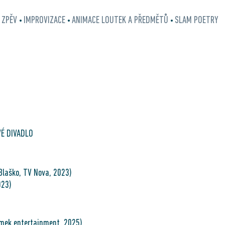
ZPĚV
IMPROVIZACE
ANIMACE LOUTEK A PŘEDMĚTŮ
SLAM POETRY
•
•
•
•
VÉ DIVADLO
 Blaško, TV Nova, 2023)
023)
zmek entertainment, 2025)