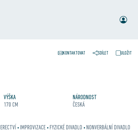
KONTAKTOVAT
SDÍLET
ULOŽIT
VÝŠKA
NÁRODNOST
170 CM
ČESKÁ
ERECTVÍ
IMPROVIZACE
FYZICKÉ DIVADLO
NONVERBÁLNÍ DIVADLO
•
•
•