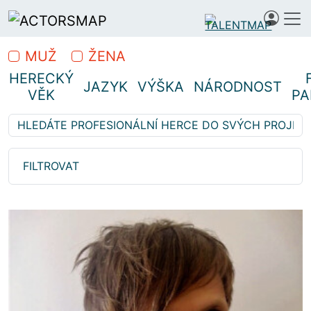
MUŽ
ŽENA
HERECKÝ
JAZYK
VÝŠKA
NÁRODNOST
VĚK
PA
Vyhledávejte z 1 460 herců…
Hledáte profesionální herce
FILTROVAT