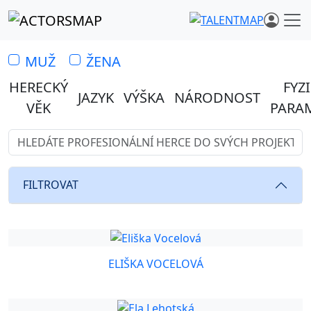
MUŽ
ŽENA
HERECKÝ
FYZ
JAZYK
VÝŠKA
NÁRODNOST
VĚK
PARA
Vyhledávejte z 1 459 herců…
Hledáte profesionální herce 
FILTROVAT
ELIŠKA VOCELOVÁ