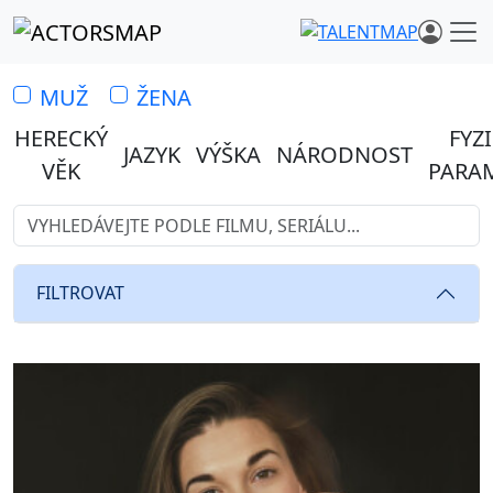
MUŽ
ŽENA
HERECKÝ
FYZ
JAZYK
VÝŠKA
NÁRODNOST
VĚK
PARA
Vyhledávejte z 1 460 herců…
Hledáte profesionální herce 
FILTROVAT