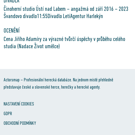
DIVADLA
Činoherní studio Ústí nad Labem – angažmá od září 2016 – 2023
Švandovo divadlo11:55Divadlo LetíAgentur Harlekýn
OCENĚNÍ
Cena Jiřího Adamíry za výrazné tvůrčí úspěchy v průběhu celého
studia (Nadace Život umělce)
Actorsmap – Profesionální herecká databáze. Na jednom místě přehledně
představuje české a slovenské herce, herečky a herecké agenty.
NASTAVENÍ COOKIES
GDPR
OBCHODNÍ PODMÍNKY