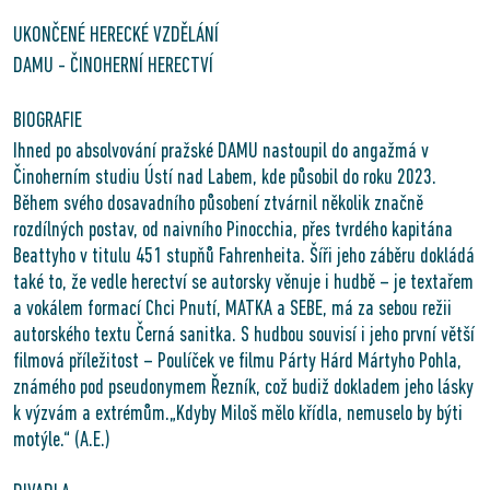
UKONČENÉ HERECKÉ VZDĚLÁNÍ
DAMU - ČINOHERNÍ HERECTVÍ
BIOGRAFIE
Ihned po absolvování pražské DAMU nastoupil do angažmá v
Činoherním studiu Ústí nad Labem, kde působil do roku 2023.
Během svého dosavadního působení ztvárnil několik značně
rozdílných postav, od naivního Pinocchia, přes tvrdého kapitána
Beattyho v titulu 451 stupňů Fahrenheita. Šíři jeho záběru dokládá
také to, že vedle herectví se autorsky věnuje i hudbě – je textařem
a vokálem formací Chci Pnutí, MATKA a SEBE, má za sebou režii
autorského textu Černá sanitka. S hudbou souvisí i jeho první větší
filmová příležitost – Poulíček ve filmu Párty Hárd Mártyho Pohla,
známého pod pseudonymem Řezník, což budiž dokladem jeho lásky
k výzvám a extrémům.„Kdyby Miloš mělo křídla, nemuselo by býti
motýle.“ (A.E.)