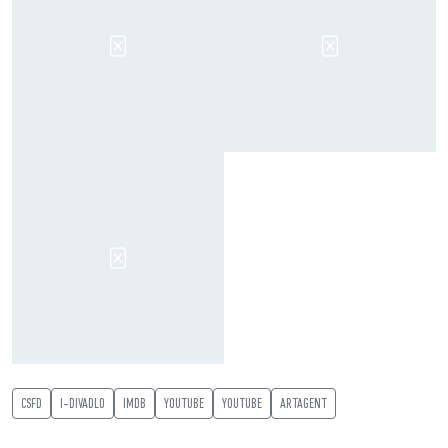
CSFD
I-DIVADLO
IMDB
YOUTUBE
YOUTUBE
ARTAGENT