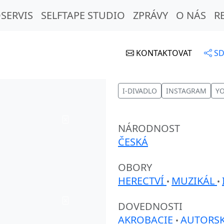
SERVIS
SELFTAPE STUDIO
ZPRÁVY
O NÁS
R
KONTAKTOVAT
SD
I-DIVADLO
INSTAGRAM
Y
NÁRODNOST
ČESKÁ
OBORY
HERECTVÍ
MUZIKÁL
•
•
DOVEDNOSTI
AKROBACIE
AUTORS
•