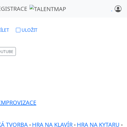
EGISTRACE
ÍLET
ULOŽIT
OUTUBE
IMPROVIZACE
KÁ TVORBA
HRA NA KLAVÍR
HRA NA KYTARU
•
•
•