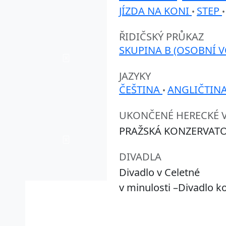
JÍZDA NA KONI
STEP
•
ŘIDIČSKÝ PRŮKAZ
SKUPINA B (OSOBNÍ V
JAZYKY
ČEŠTINA
ANGLIČTIN
•
UKONČENÉ HERECKÉ 
PRAŽSKÁ KONZERVAT
DIVADLA
Divadlo v Celetné
v minulosti –Divadlo k