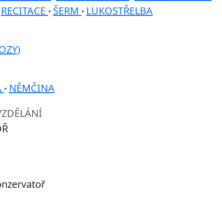
RECITACE
ŠERM
LUKOSTŘELBA
•
•
•
OZY)
A
NĚMČINA
•
VZDĚLÁNÍ
OŘ
onzervatoř