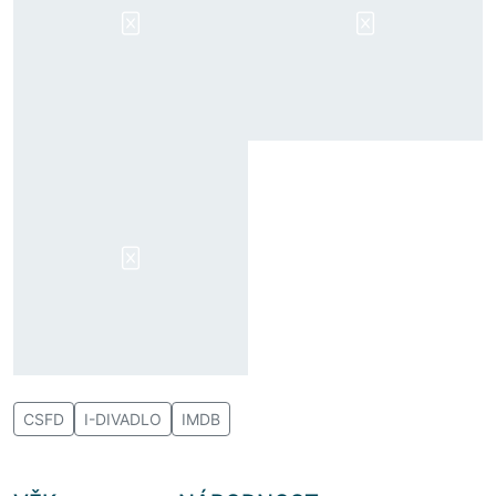
CSFD
I-DIVADLO
IMDB