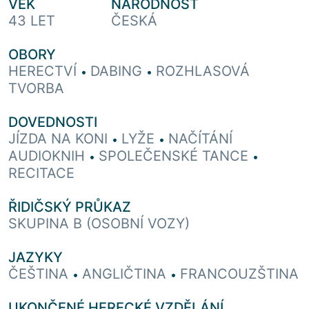
VĚK
NÁRODNOST
43 LET
ČESKÁ
OBORY
HERECTVÍ
DABING
ROZHLASOVÁ
•
•
TVORBA
DOVEDNOSTI
JÍZDA NA KONI
LYŽE
NAČÍTÁNÍ
•
•
AUDIOKNIH
SPOLEČENSKÉ TANCE
•
•
RECITACE
ŘIDIČSKÝ PRŮKAZ
SKUPINA B (OSOBNÍ VOZY)
JAZYKY
ČEŠTINA
ANGLIČTINA
FRANCOUZŠTINA
•
•
UKONČENÉ HERECKÉ VZDĚLÁNÍ