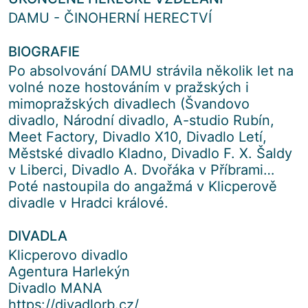
DAMU - ČINOHERNÍ HERECTVÍ
BIOGRAFIE
Po absolvování DAMU strávila několik let na
volné noze hostováním v pražských i
mimopražských divadlech (Švandovo
divadlo, Národní divadlo, A-studio Rubín,
Meet Factory, Divadlo X10, Divadlo Letí,
Městské divadlo Kladno, Divadlo F. X. Šaldy
v Liberci, Divadlo A. Dvořáka v Příbrami…
Poté nastoupila do angažmá v Klicperově
divadle v Hradci králové.
DIVADLA
Klicperovo divadlo
Agentura Harlekýn
Divadlo MANA
https://divadlorb.cz/