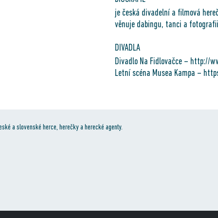
je česká divadelní a filmová here
věnuje dabingu, tanci a fotografii
DIVADLA
Divadlo Na Fidlovačce – http://w
Letní scéna Musea Kampa – http
eské a slovenské herce, herečky a herecké agenty.