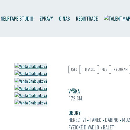
SELFTAPE STUDIO
ZPRÁVY
O NÁS
REGISTRACE
CSFD
I-DIVADLO
IMDB
INSTAGRAM
VÝŠKA
172 CM
OBORY
HERECTVÍ
TANEC
DABING
MUZ
•
•
•
FYZICKÉ DIVADLO
BALET
•