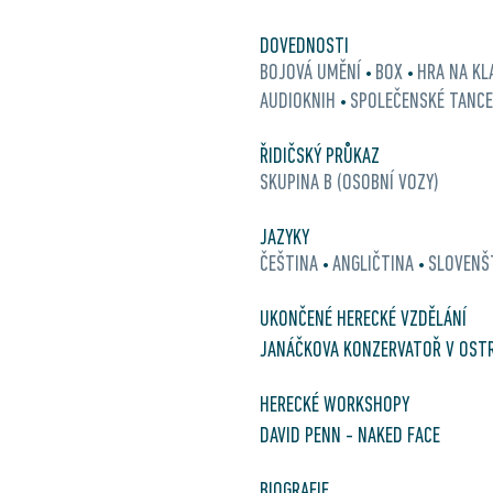
DOVEDNOSTI
BOJOVÁ UMĚNÍ
BOX
HRA NA KL
•
•
AUDIOKNIH
SPOLEČENSKÉ TANC
•
ŘIDIČSKÝ PRŮKAZ
SKUPINA B (OSOBNÍ VOZY)
JAZYKY
ČEŠTINA
ANGLIČTINA
SLOVENŠ
•
•
UKONČENÉ HERECKÉ VZDĚLÁNÍ
JANÁČKOVA KONZERVATOŘ V OST
HERECKÉ WORKSHOPY
DAVID PENN - NAKED FACE
BIOGRAFIE