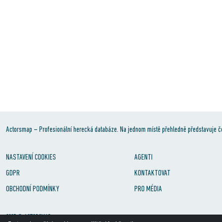
Actorsmap – Profesionální herecká databáze. Na jednom místě přehledně představuje č
NASTAVENÍ COOKIES
AGENTI
GDPR
KONTAKTOVAT
OBCHODNÍ PODMÍNKY
PRO MÉDIA
2025 © ACTORSMAP s.r.o.