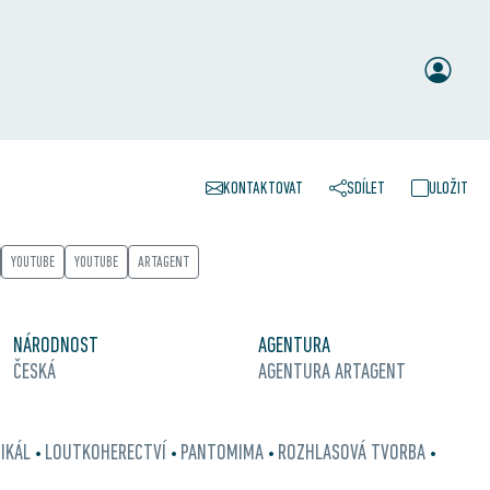
KONTAKTOVAT
SDÍLET
ULOŽIT
YOUTUBE
YOUTUBE
ARTAGENT
NÁRODNOST
AGENTURA
ČESKÁ
AGENTURA ARTAGENT
IKÁL
LOUTKOHERECTVÍ
PANTOMIMA
ROZHLASOVÁ TVORBA
•
•
•
•