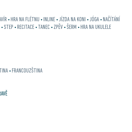
AVÍR
HRA NA FLÉTNU
INLINE
JÍZDA NA KONI
JÓGA
NAČÍTÁNÍ
•
•
•
•
•
E
STEP
RECITACE
TANEC
ZPĚV
ŠERM
HRA NA UKULELE
•
•
•
•
•
•
TINA
FRANCOUZŠTINA
•
RAVĚ