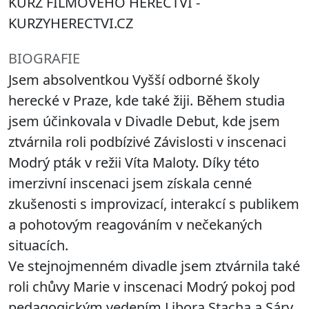
KURZ FILMOVÉHO HERECTVÍ -
KURZYHERECTVI.CZ
BIOGRAFIE
Jsem absolventkou Vyšší odborné školy
herecké v Praze, kde také žiji. Během studia
jsem účinkovala v Divadle Debut, kde jsem
ztvárnila roli podbízivé Závislosti v inscenaci
Modrý pták v režii Víta Maloty. Díky této
imerzivní inscenaci jsem získala cenné
zkušenosti s improvizací, interakcí s publikem
a pohotovým reagováním v nečekaných
situacích.
Ve stejnojmenném divadle jsem ztvárnila také
roli chůvy Marie v inscenaci Modrý pokoj pod
pedagogickým vedením Libora Stacha a Sáry