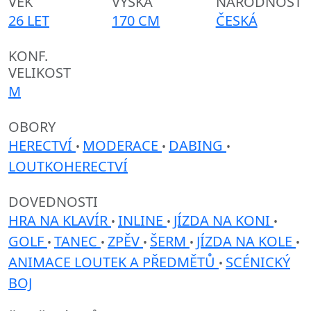
VĚK
VÝŠKA
NÁRODNOST
26 LET
170 CM
ČESKÁ
KONF.
VELIKOST
M
OBORY
HERECTVÍ
MODERACE
DABING
•
•
•
LOUTKOHERECTVÍ
DOVEDNOSTI
HRA NA KLAVÍR
INLINE
JÍZDA NA KONI
•
•
•
GOLF
TANEC
ZPĚV
ŠERM
JÍZDA NA KOLE
•
•
•
•
•
ANIMACE LOUTEK A PŘEDMĚTŮ
SCÉNICKÝ
•
BOJ